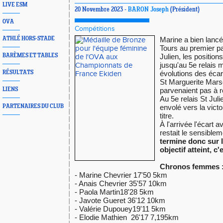
LIVE ESM
20 Novembre 2023 -
BARON Joseph
(Président)
OVA
Compétitions
ATHLÉ HORS-STADE
Marine a bien lancé 
Tours au premier p
BARÈMES ET TABLES
Julien, les positio
jusqu'au 5e relais 
RÉSULTATS
évolutions des écar
St Marguerite Marse
LIENS
parvenaient pas à 
Au 5e relais St Juli
PARTENAIRES DU CLUB
envolé vers la vict
titre.
À l'arrivée l'écart 
restait le sensible
termine donc sur 
objectif atteint, c
Chronos femmes 
- Marine Chevrier 17'50 5km
- Anais Chevrier 35'57 10km
- Paola Martin18'28 5km
- Javote Gueret 36'12 10km
- Valérie Dupouey19'11 5km
- Elodie Mathien 26'17 7,195km