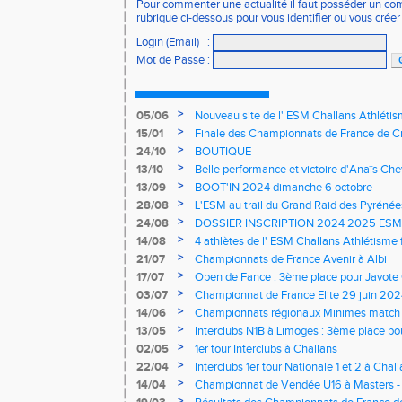
Pour commenter une actualité il faut posséder un compt
rubrique ci-dessous pour vous identifier ou vous crée
Login (Email)
:
Mot de Passe
:
>
05/06
Nouveau site de l' ESM Challans Athléti
>
15/01
Finale des Championnats de France de C
>
24/10
BOUTIQUE
>
13/10
Belle performance et victoire d'Anaïs Chev
Marathon de Rennes
>
13/09
BOOT'IN 2024 dimanche 6 octobre
>
28/08
L'ESM au trail du Grand Raid des Pyrénée
>
24/08
DOSSIER INSCRIPTION 2024 2025 ESM A
>
14/08
4 athlètes de l' ESM Challans Athlétism
des JO de Paris
>
21/07
Championnats de France Avenir à Albi
>
17/07
Open de Fance : 3ème place pour Javote
>
03/07
Championnat de France Elite 29 juin 20
>
14/06
Championnats régionaux Minimes match 
Benjamins
>
13/05
Interclubs N1B à Limoges : 3ème place po
>
02/05
1er tour Interclubs à Challans
>
22/04
Interclubs 1er tour Nationale 1 et 2 à Chal
>
14/04
Championnat de Vendée U16 à Masters -
Athlétisme
>